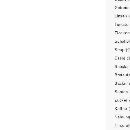
Getreid
Linsen 
Tomaten
Flocken
Schoko
Sirup
(9
Essig
(
Snacks
Brotaufs
Backmi
Saaten
Zucker 
Kaffee
Nahrung
Hirse et