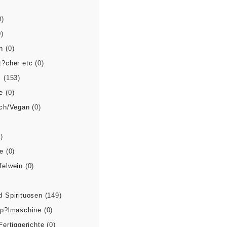
0)
0)
n
(0)
t?cher etc
(0)
s
(153)
e
(0)
sch/Vegan
(0)
)
e
(0)
felwein
(0)
 Spirituosen
(149)
sp?lmaschine
(0)
Fertiggerichte
(0)