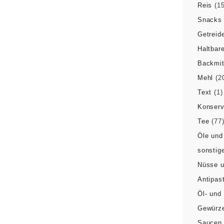
Reis
(15
Snacks 
Getreid
Haltbar
Backmit
Mehl
(2
Text
(1)
Konser
Tee
(77
Öle und
sonstige
Nüsse u
Antipast
Öl- und
Gewürze
Saucen 