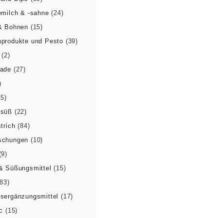
emilch & -sahne
(24)
& Bohnen
(15)
produkte und Pesto
(39)
(2)
lade
(27)
)
15)
 süß
(22)
trich
(84)
schungen
(10)
(9)
& Süßungsmittel
(15)
(83)
sergänzungsmittel
(17)
c
(15)