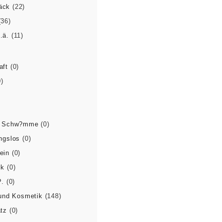
äck
(22)
(36)
.ä.
(11)
aft
(0)
0)
& Schw?mme
(0)
ngslos
(0)
ein
(0)
ck
(0)
?.
(0)
 und Kosmetik
(148)
tz
(0)