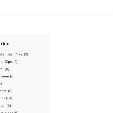
rien
sten Getr?nke
(0)
nd Dips
(0)
tel
(0)
creme
(0)
0)
ichte
(0)
ind
(14)
rich
(0)
reiniger
(0)