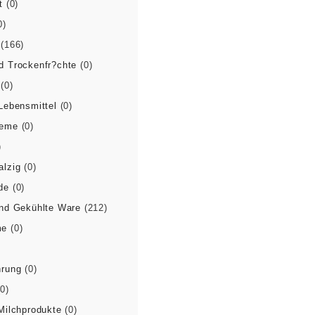
t
(0)
0)
(166)
d Trockenfr?chte
(0)
(0)
Lebensmittel
(0)
reme
(0)
)
alzig
(0)
de
(0)
und Gekühlte Ware
(212)
me
(0)
)
hrung
(0)
(0)
Milchprodukte
(0)