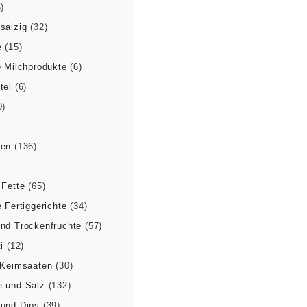
)
salzig
(32)
e
(15)
e Milchprodukte
(6)
tel
(6)
0)
ven
(136)
)
 Fette
(65)
 Fertiggerichte
(34)
nd Trockenfrüchte
(57)
i
(12)
 Keimsaaten
(30)
 und Salz
(132)
und Dips
(39)