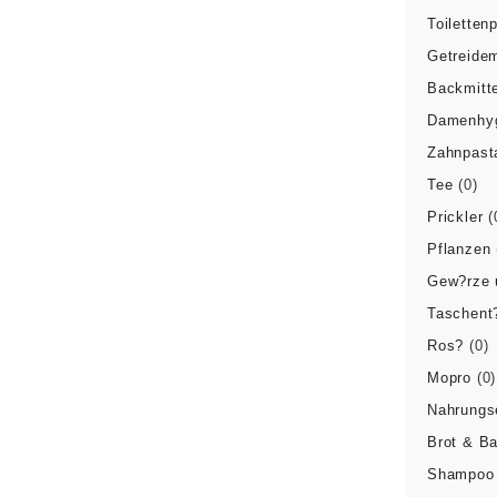
Toiletten
Getreidem
Backmitte
Damenhyg
Zahnpast
Tee
(0)
Prickler
(
Pflanzen
Gew?rze 
Taschent
Ros?
(0)
Mopro
(0)
Nahrungs
Brot & B
Shampoo