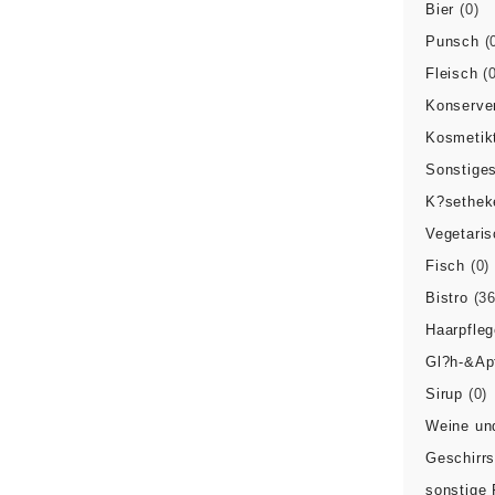
Bier
(0)
Punsch
(
Fleisch
(
Konserve
Kosmetik
Sonstige
K?sethek
Vegetari
Fisch
(0)
Bistro
(36
Haarpfleg
Gl?h-&Ap
Sirup
(0)
Weine und
Geschirr
sonstige 