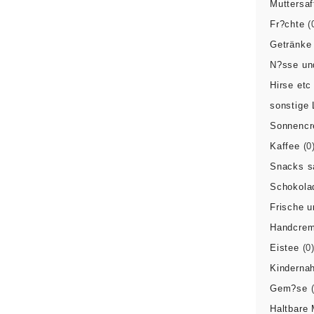
Muttersaf
Fr?chte
(
Getränke
N?sse un
Hirse etc
sonstige 
Sonnenc
Kaffee
(0
Snacks s
Schokola
Frische 
Handcre
Eistee
(0
Kinderna
Gem?se
Haltbare 