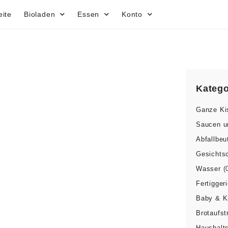
eite
Bioladen
Essen
Konto
Katego
Ganze Ki
Saucen u
Abfallbeu
Gesichts
Wasser
(
Fertigger
Baby & K
Brotaufst
Haushalts