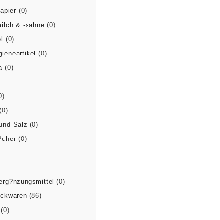
papier
(0)
ilch & -sahne
(0)
l
(0)
ieneartikel
(0)
a
(0)
0)
(0)
und Salz
(0)
?cher
(0)
erg?nzungsmittel
(0)
ackwaren
(86)
(0)