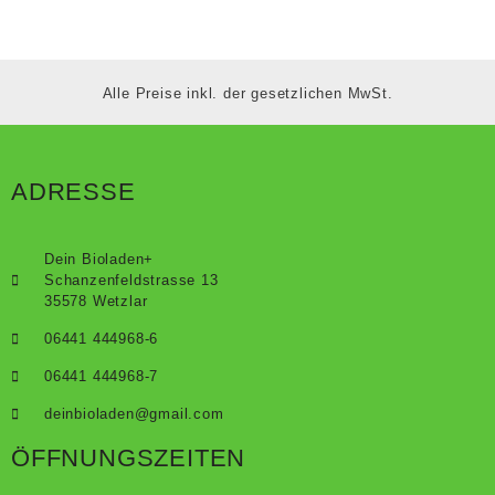
Alle Preise inkl. der gesetzlichen MwSt.
ADRESSE
Dein Bioladen+
Schanzenfeldstrasse 13
35578 Wetzlar
06441 444968-6
06441 444968-7
deinbioladen@gmail.com
ÖFFNUNGSZEITEN