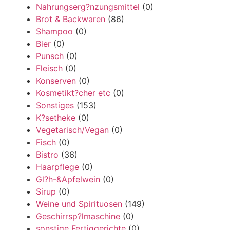
Nahrungserg?nzungsmittel
(0)
Brot & Backwaren
(86)
Shampoo
(0)
Bier
(0)
Punsch
(0)
Fleisch
(0)
Konserven
(0)
Kosmetikt?cher etc
(0)
Sonstiges
(153)
K?setheke
(0)
Vegetarisch/Vegan
(0)
Fisch
(0)
Bistro
(36)
Haarpflege
(0)
Gl?h-&Apfelwein
(0)
Sirup
(0)
Weine und Spirituosen
(149)
Geschirrsp?lmaschine
(0)
sonstige Fertiggerichte
(0)