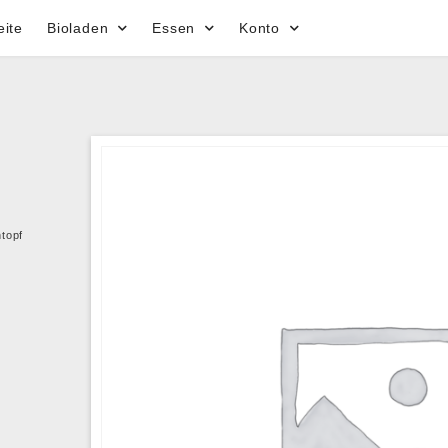
eite
Bioladen
Essen
Konto
topf