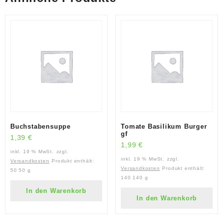
Buchstabensuppe
Tomate Basilikum Burger
gf
1,39
€
1,99
€
inkl. 19 % MwSt.
zzgl.
inkl. 19 % MwSt.
zzgl.
Versandkosten
Produkt enthält:
Versandkosten
Produkt enthält:
50
50 g
140
140 g
In den Warenkorb
In den Warenkorb