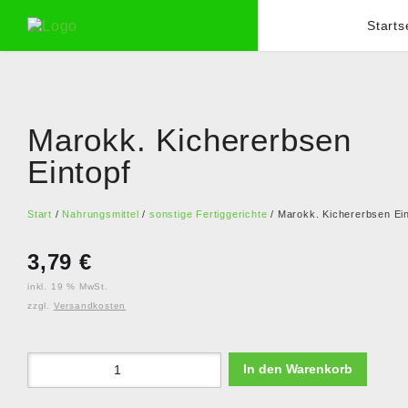
Starts
Marokk. Kichererbsen
Eintopf
Start
/
Nahrungsmittel
/
sonstige Fertiggerichte
/ Marokk. Kichererbsen Ein
3,79
€
inkl. 19 % MwSt.
zzgl.
Versandkosten
In den Warenkorb