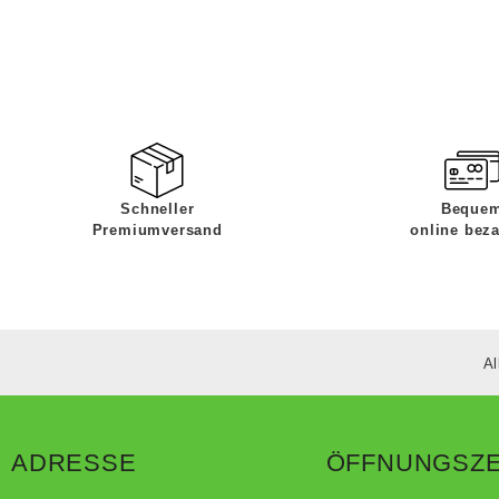
Schneller
Beque
Premiumversand
online bez
Al
ADRESSE
ÖFFNUNGSZE