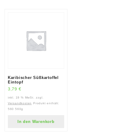
Karibischer Süßkartoffel
Eintopf
3,79
€
inkl. 19 % MwSt.
zzgl.
Versandkosten
Produkt enthält:
560
560g
In den Warenkorb