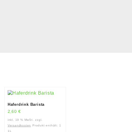
Haferdrink Barista
2,60
€
inkl. 19 % MwSt.
zzgl.
Versandkosten
Produkt enthält: 1
1L