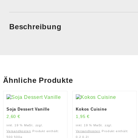
Beschreibung
Ähnliche Produkte
Soja Dessert Vanille
Kokos Cuisine
2,60
€
1,95
€
inkl. 19 % MwSt.
zzgl.
inkl. 19 % MwSt.
zzgl.
Versandkosten
Produkt enthält:
Versandkosten
Produkt enthält:
500
500g
0,2
0,2l