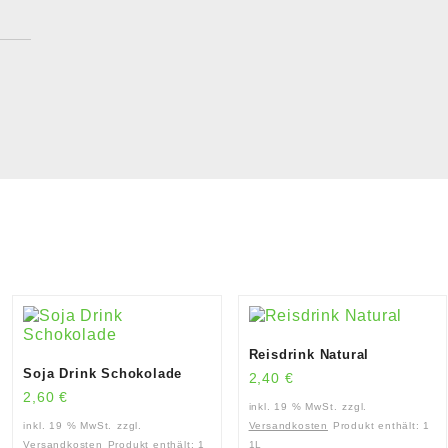
Reisdrink Natural
Soja Drink Schokolade
2,40
€
2,60
€
inkl. 19 % MwSt.
zzgl.
inkl. 19 % MwSt.
zzgl.
Versandkosten
Produkt enthält: 1
Versandkosten
Produkt enthält: 1
1L