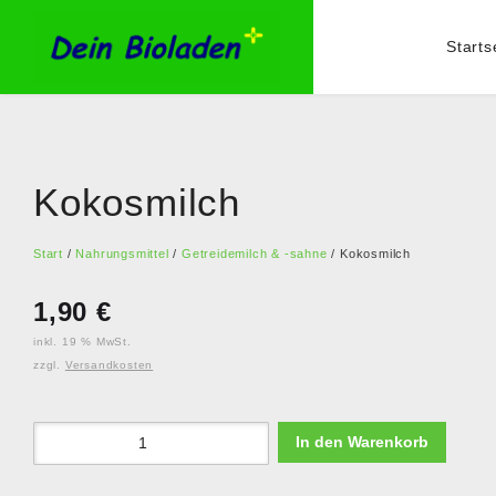
Starts
Kokosmilch
Start
/
Nahrungsmittel
/
Getreidemilch & -sahne
/ Kokosmilch
1,90
€
inkl. 19 % MwSt.
zzgl.
Versandkosten
In den Warenkorb