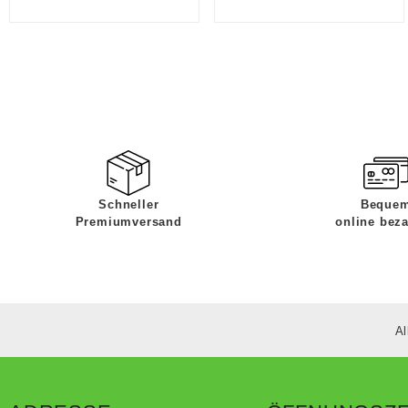
Schneller
Beque
Premiumversand
online bez
Al