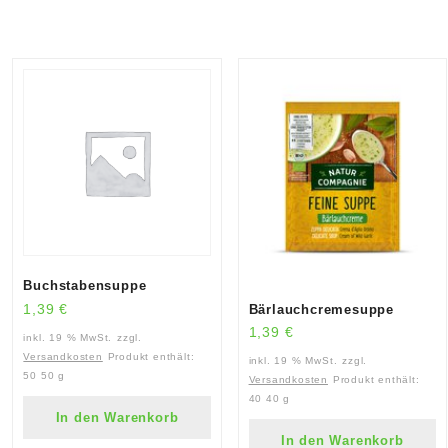
Buchstabensuppe
Bärlauchcremesuppe
1,39
€
1,39
€
inkl. 19 % MwSt.
zzgl.
Versandkosten
Produkt enthält:
inkl. 19 % MwSt.
zzgl.
50
50 g
Versandkosten
Produkt enthält:
40
40 g
In den Warenkorb
In den Warenkorb