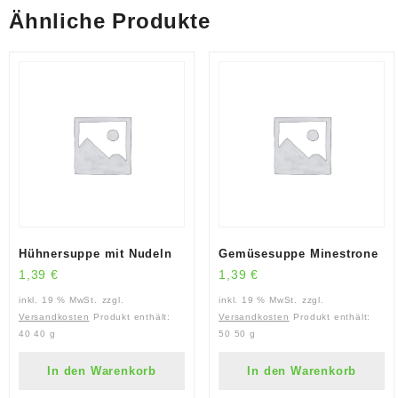
Ähnliche Produkte
Hühnersuppe mit Nudeln
Gemüsesuppe Minestrone
1,39
€
1,39
€
inkl. 19 % MwSt.
zzgl.
inkl. 19 % MwSt.
zzgl.
Versandkosten
Produkt enthält:
Versandkosten
Produkt enthält:
40
40 g
50
50 g
In den Warenkorb
In den Warenkorb