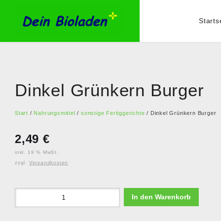
Starts
Dinkel Grünkern Burger
Start
/
Nahrungsmittel
/
sonstige Fertiggerichte
/ Dinkel Grünkern Burger
2,49
€
inkl. 19 % MwSt.
zzgl.
Versandkosten
In den Warenkorb