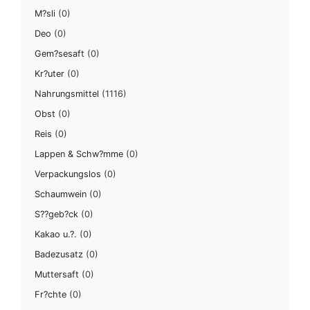
M?sli
(0)
Deo
(0)
Gem?sesaft
(0)
Kr?uter
(0)
Nahrungsmittel
(1116)
Obst
(0)
Reis
(0)
Lappen & Schw?mme
(0)
Verpackungslos
(0)
Schaumwein
(0)
S??geb?ck
(0)
Kakao u.?.
(0)
Badezusatz
(0)
Muttersaft
(0)
Fr?chte
(0)