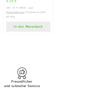
4,19
€
inkl. 19 % MwSt.
zzgl.
Versandkosten
Produkt enthält:
80
80g
In den Warenkorb
Freundlicher
und schneller Service