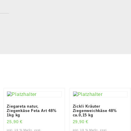
Ziegareta natur,
Zickli Kräuter
Ziegenkäse Feta Art 48%
Ziegenweichkäse 48%
1kg kg
ca.0,15 kg
25,90
€
29,90
€
inkl. 19 % MwSt.
zzgl.
inkl. 19 % MwSt.
zzgl.