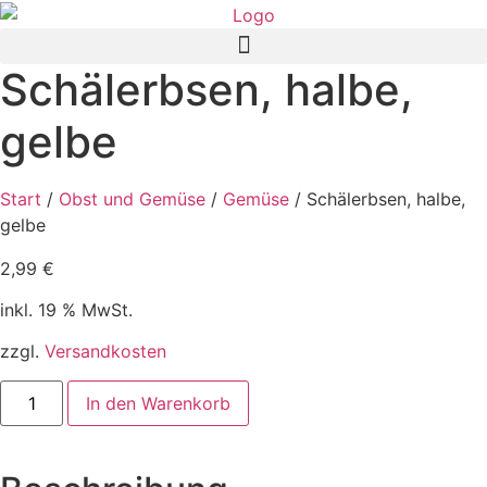
Zum
Inhalt
wechseln
Schälerbsen, halbe,
gelbe
Start
/
Obst und Gemüse
/
Gemüse
/ Schälerbsen, halbe,
gelbe
2,99
€
inkl. 19 % MwSt.
zzgl.
Versandkosten
Schälerbsen,
In den Warenkorb
halbe,
gelbe
Menge