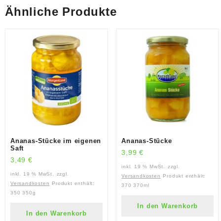
Ähnliche Produkte
Ananas-Stücke im eigenen
Ananas-Stücke
Saft
3,99
€
3,49
€
inkl. 19 % MwSt.
zzgl.
inkl. 19 % MwSt.
zzgl.
Versandkosten
Produkt enthält:
Versandkosten
Produkt enthält:
370
370ml
350
350g
In den Warenkorb
In den Warenkorb