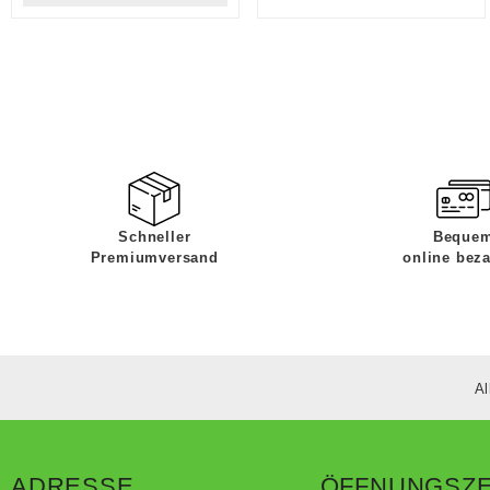
Schneller
Beque
Premiumversand
online bez
Al
ADRESSE
ÖFFNUNGSZE