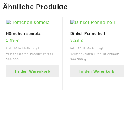
Ähnliche Produkte
Hörnchen semola
Dinkel Penne hell
1,99
€
3,29
€
inkl. 19 % MwSt.
zzgl.
inkl. 19 % MwSt.
zzgl.
Versandkosten
Produkt enthält:
Versandkosten
Produkt enthält:
500
500 g
500
500 g
In den Warenkorb
In den Warenkorb