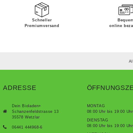
Schneller
Beque
Premiumversand
online bez
Al
ADRESSE
ÖFFNUNGSZE
Dein Bioladen+
MONTAG
Schanzenfeldstrasse 13
08:00 Uhr bis 19:00 Uhr
35578 Wetzlar
DIENSTAG
08:00 Uhr bis 19:00 Uhr
06441 444968-6