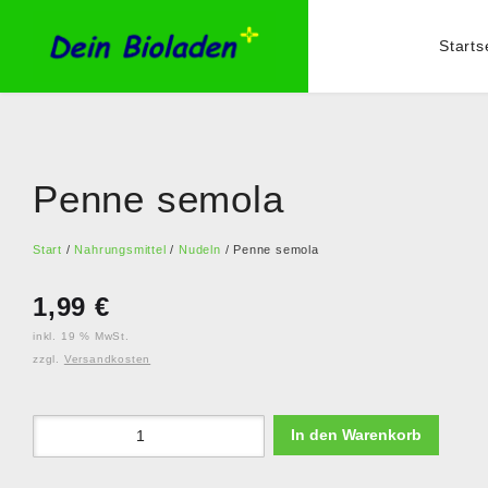
Starts
Penne semola
Start
/
Nahrungsmittel
/
Nudeln
/ Penne semola
1,99
€
inkl. 19 % MwSt.
zzgl.
Versandkosten
In den Warenkorb