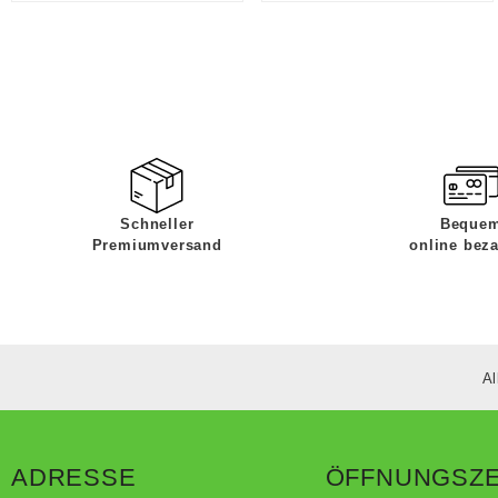
Schneller
Beque
Premiumversand
online bez
Al
ADRESSE
ÖFFNUNGSZE