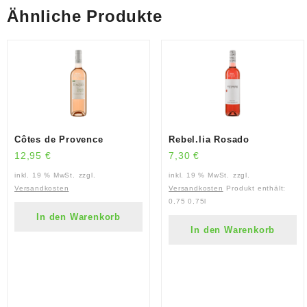
Ähnliche Produkte
Côtes de Provence
Rebel.lia Rosado
12,95
€
7,30
€
inkl. 19 % MwSt.
zzgl.
inkl. 19 % MwSt.
zzgl.
Versandkosten
Versandkosten
Produkt enthält:
0,75
0,75l
In den Warenkorb
In den Warenkorb