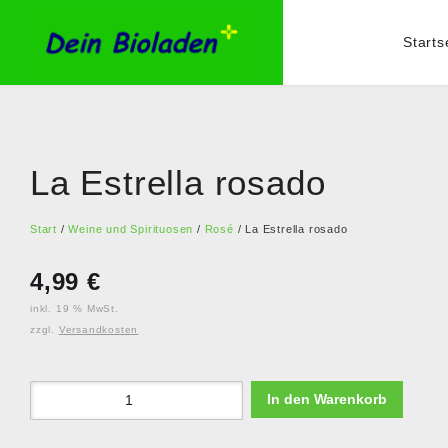
Starts
La Estrella rosado
Start
/
Weine und Spirituosen
/
Rosé
/ La Estrella rosado
4,99
€
inkl. 19 % MwSt.
zzgl.
Versandkosten
In den Warenkorb