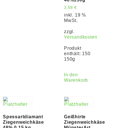
3,59
€
inkl. 19 %
MwSt.
zzgl.
Versandkosten
Produkt
enthält: 150
150g
In den
Warenkorb
Spessartdiamant
Geißhirte
Ziegenweichkäse
Ziegenweichkäse
48% 0,15 kg
MünsterArt