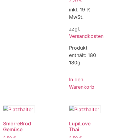
2,70
€
inkl. 19 %
MwSt.
zzgl.
Versandkosten
Produkt
enthält: 180
180g
In den
Warenkorb
SmörreBröd
LupiLove
Gemüse
Thai
2,50
€
2,50
€