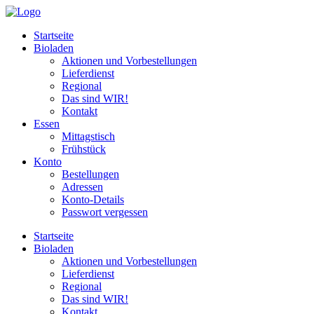
Zum
Inhalt
Startseite
wechseln
Bioladen
Aktionen und Vorbestellungen
Lieferdienst
Regional
Das sind WIR!
Kontakt
Essen
Mittagstisch
Frühstück
Konto
Bestellungen
Adressen
Konto-Details
Passwort vergessen
Startseite
Bioladen
Aktionen und Vorbestellungen
Lieferdienst
Regional
Das sind WIR!
Kontakt