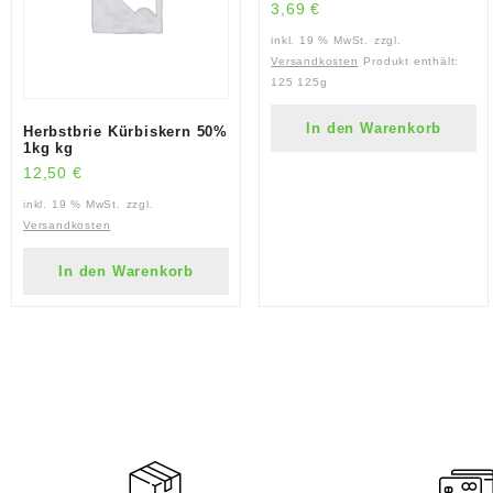
3,69
€
inkl. 19 % MwSt.
zzgl.
Versandkosten
Produkt enthält:
125
125g
In den Warenkorb
Herbstbrie Kürbiskern 50%
1kg kg
12,50
€
inkl. 19 % MwSt.
zzgl.
Versandkosten
In den Warenkorb