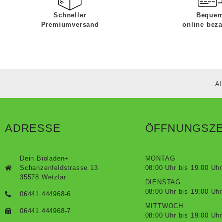
Schneller
Beque
Premiumversand
online bez
Al
ADRESSE
ÖFFNUNGSZE
Dein Bioladen+
MONTAG
Schanzenfeldstrasse 13
08:00 Uhr bis 19:00 Uhr
35578 Wetzlar
DIENSTAG
08:00 Uhr bis 19:00 Uhr
06441 444968-6
MITTWOCH
06441 444968-7
08:00 Uhr bis 19:00 Uhr