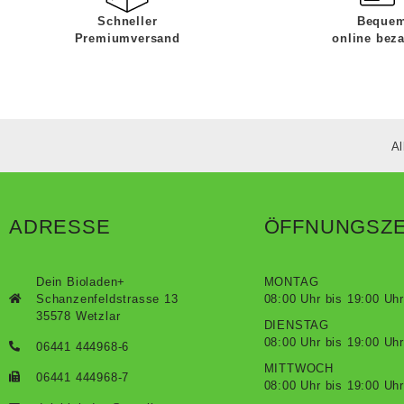
Schneller
Beque
Premiumversand
online bez
Al
ADRESSE
ÖFFNUNGSZE
Dein Bioladen+
MONTAG
Schanzenfeldstrasse 13
08:00 Uhr bis 19:00 Uhr
35578 Wetzlar
DIENSTAG
08:00 Uhr bis 19:00 Uhr
06441 444968-6
MITTWOCH
06441 444968-7
08:00 Uhr bis 19:00 Uhr