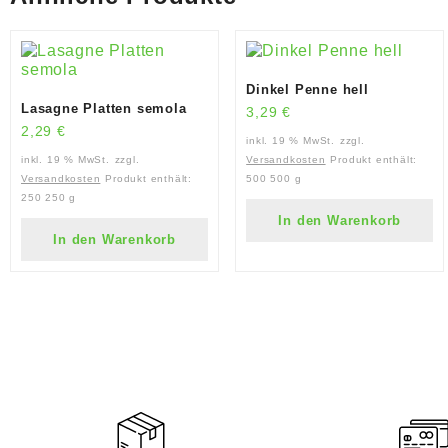
Dinkel Penne hell
Lasagne Platten semola
3,29
€
2,29
€
inkl. 19 % MwSt.
zzgl.
inkl. 19 % MwSt.
zzgl.
Versandkosten
Produkt enthält:
Versandkosten
Produkt enthält:
500
500 g
250
250 g
In den Warenkorb
In den Warenkorb