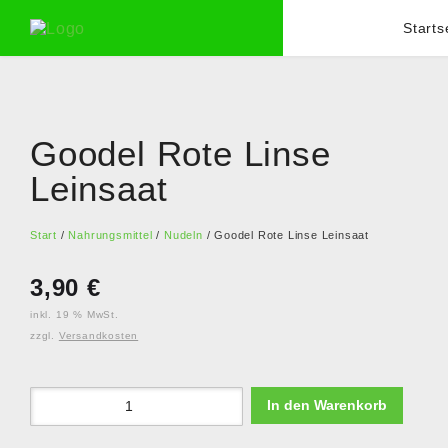
Starts
Goodel Rote Linse
Leinsaat
Start
/
Nahrungsmittel
/
Nudeln
/ Goodel Rote Linse Leinsaat
3,90
€
inkl. 19 % MwSt.
zzgl.
Versandkosten
In den Warenkorb