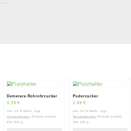
Demerara Rohrohrzucker
Puderzucker
3,29
€
2,49
€
inkl. 19 % MwSt.
zzgl.
inkl. 19 % MwSt.
zzgl.
Versandkosten
Produkt enthält:
Versandkosten
Produkt enthält:
500
500 g
150
150 g