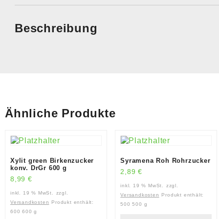
Beschreibung
Ähnliche Produkte
Xylit green Birkenzucker
Syramena Roh Rohrzucker
konv. DrGr 600 g
2,89
€
8,99
€
inkl. 19 % MwSt.
zzgl.
inkl. 19 % MwSt.
zzgl.
Versandkosten
Produkt enthält:
Versandkosten
Produkt enthält:
500
500 g
600
600 g