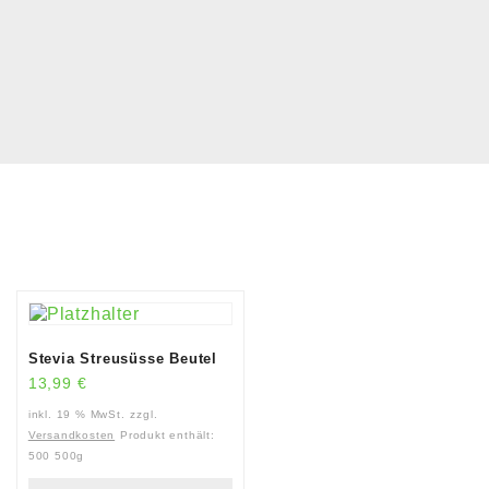
Stevia Streusüsse Beutel
13,99
€
inkl. 19 % MwSt.
zzgl.
Versandkosten
Produkt enthält:
500
500g