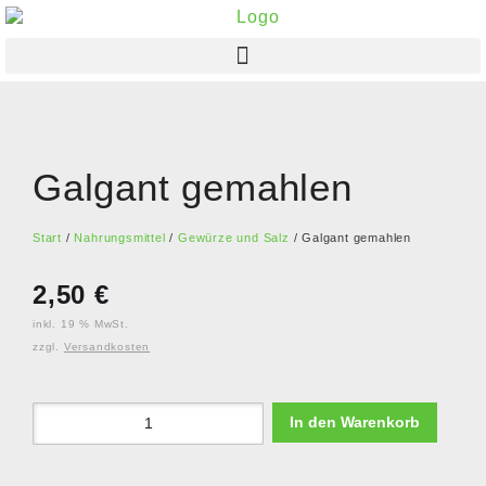
Galgant gemahlen
Start
/
Nahrungsmittel
/
Gewürze und Salz
/ Galgant gemahlen
2,50
€
inkl. 19 % MwSt.
zzgl.
Versandkosten
In den Warenkorb