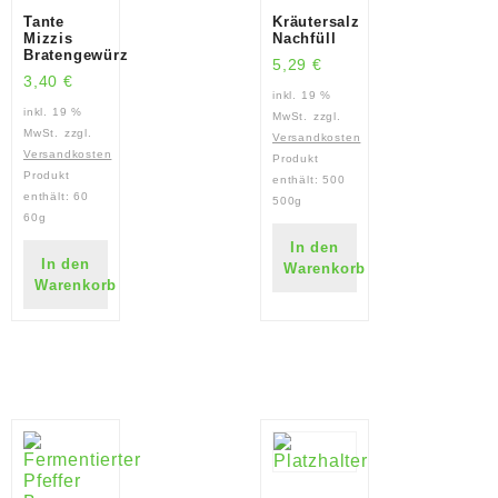
Tante
Kräutersalz
Mizzis
Nachfüll
Bratengewürz
5,29
€
3,40
€
inkl. 19 %
inkl. 19 %
MwSt.
zzgl.
MwSt.
zzgl.
Versandkosten
Versandkosten
Produkt
Produkt
enthält: 500
enthält: 60
500g
60g
In den
In den
Warenkorb
Warenkorb