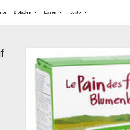
eite
Bioladen
Essen
Konto
f