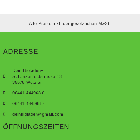
Alle Preise inkl. der gesetzlichen MwSt.
ADRESSE
Dein Bioladen+
Schanzenfeldstrasse 13
35578 Wetzlar
06441 444968-6
06441 444968-7
deinbioladen@gmail.com
ÖFFNUNGSZEITEN