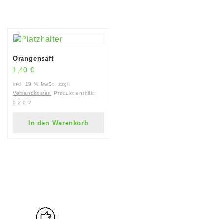
Orangensaft
1,40
€
inkl. 19 % MwSt.
zzgl.
Versandkosten
Produkt enthält:
0,2
0,2
In den Warenkorb