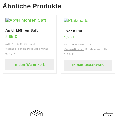
Ähnliche Produkte
Apfel Möhren Saft
Exotik Pur
2,95
€
4,20
€
inkl. 19 % MwSt.
zzgl.
inkl. 19 % MwSt.
zzgl.
Versandkosten
Produkt enthält:
Versandkosten
Produkt enthält:
0,7
0,7l
0,7
0,7l
In den Warenkorb
In den Warenkorb