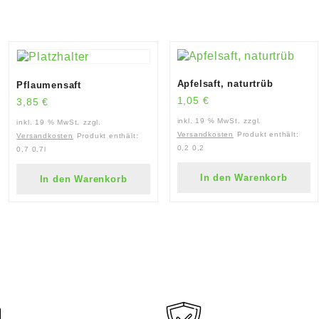
Apfelsaft, naturtrüb
Pflaumensaft
1,05
€
3,85
€
inkl. 19 % MwSt.
zzgl.
inkl. 19 % MwSt.
zzgl.
Versandkosten
Produkt enthält:
Versandkosten
Produkt enthält:
0,2
0,2
0,7
0,7l
In den Warenkorb
In den Warenkorb