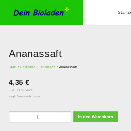
Starts
Ananassaft
Start
/
Getränke
/
Fruchtsaft
/ Ananassaft
4,35
€
inkl. 19 % MwSt.
zzgl.
Versandkosten
In den Warenkorb