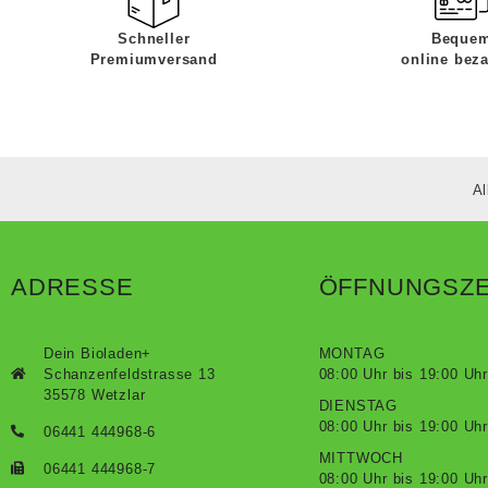
Schneller
Beque
Premiumversand
online bez
Al
ADRESSE
ÖFFNUNGSZE
Dein Bioladen+
MONTAG
Schanzenfeldstrasse 13
08:00 Uhr bis 19:00 Uhr
35578 Wetzlar
DIENSTAG
08:00 Uhr bis 19:00 Uhr
06441 444968-6
MITTWOCH
06441 444968-7
08:00 Uhr bis 19:00 Uhr